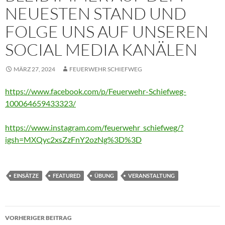
NEUESTEN STAND UND
FOLGE UNS AUF UNSEREN
SOCIAL MEDIA KANÄLEN
MÄRZ 27, 2024
FEUERWEHR SCHIEFWEG
https://www.facebook.com/p/Feuerwehr-Schiefweg-
100064659433323/
https://www.instagram.com/feuerwehr_schiefweg/?
igsh=MXQyc2xsZzFnY2ozNg%3D%3D
EINSÄTZE
FEATURED
ÜBUNG
VERANSTALTUNG
Beitragsnavigation
VORHERIGER BEITRAG