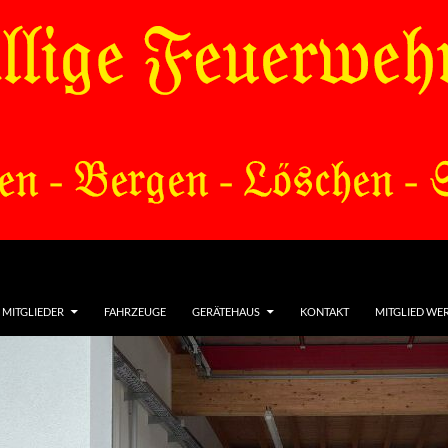
MITGLIEDER
FAHRZEUGE
GERÄTEHAUS
KONTAKT
MITGLIED WE