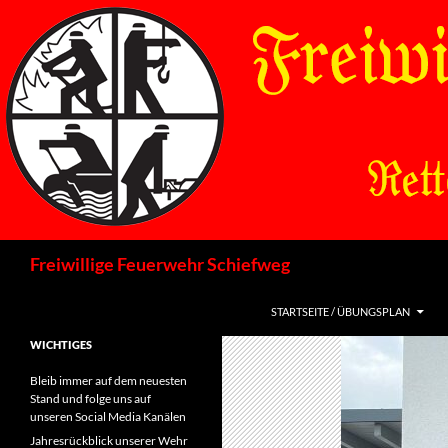
Zum
Inhalt
springen
Suchen
Freiwillige Feuerwehr Schiefweg
STARTSEITE / ÜBUNGSPLAN
WICHTIGES
Bleib immer auf dem neuesten
Stand und folge uns auf
unseren Social Media Kanälen
Jahresrückblick unserer Wehr