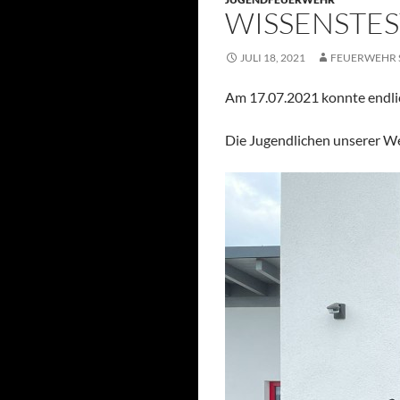
WISSENSTE
JULI 18, 2021
FEUERWEHR 
Am 17.07.2021 konnte endli
Die Jugendlichen unserer We