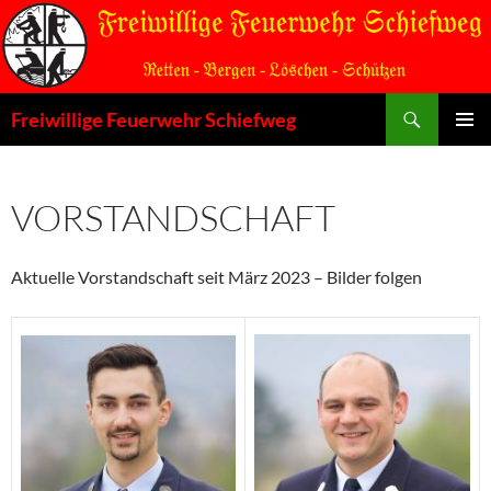
Zum
Inhalt
springen
Suchen
Freiwillige Feuerwehr Schiefweg
PRIMÄR
MENÜ
VORSTANDSCHAFT
Aktuelle Vorstandschaft seit März 2023 – Bilder folgen