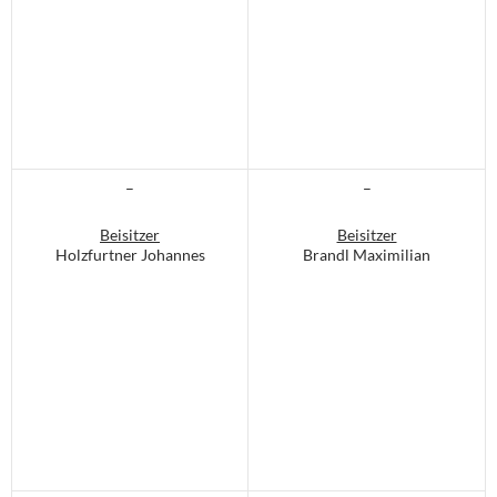
–
–
Beisitzer
Beisitzer
Holzfurtner Johannes
Brandl Maximilian