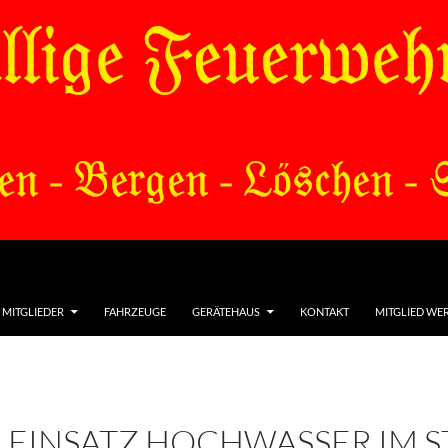
MITGLIEDER
FAHRZEUGE
GERÄTEHAUS
KONTAKT
MITGLIED WE
 EINSATZ HOCHWASSER IM S