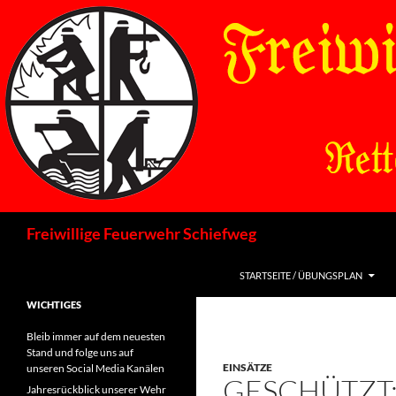
Zum
Inhalt
springen
Suchen
Freiwillige Feuerwehr Schiefweg
STARTSEITE / ÜBUNGSPLAN
WICHTIGES
Bleib immer auf dem neuesten
Stand und folge uns auf
EINSÄTZE
unseren Social Media Kanälen
GESCHÜTZT:
Jahresrückblick unserer Wehr