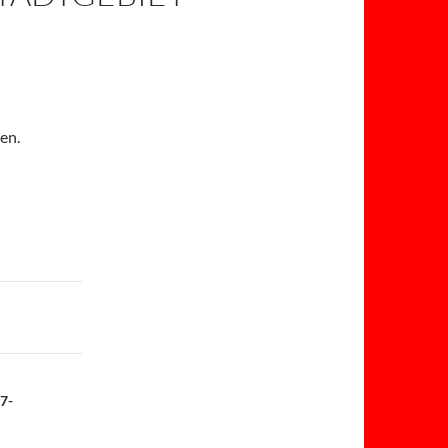
en.
7-