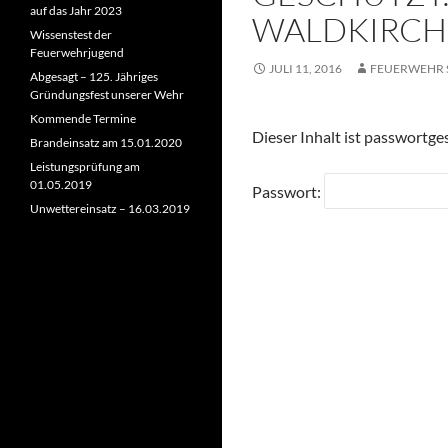
auf das Jahr 2023
WALDKIRC
Wissenstest der
Feuerwehrjugend
JULI 11, 2016
FEUERWEHR 
Abgesagt – 125. Jähriges
Gründungsfest unserer Wehr
Kommende Termine
Dieser Inhalt ist passwortge
Brandeinsatz am 15.01.2020
Leistungsprüfung am
01.05.2019
Passwort:
Unwettereinsatz – 16.03.2019