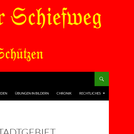
RDEN
ÜBUNGEN IN BILDERN
CHRONIK
RECHTLICHES
TADTGEBIET