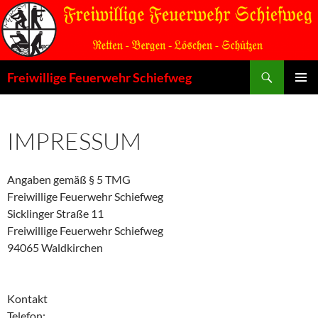
Zum
Inhalt
springen
Suchen
Freiwillige Feuerwehr Schiefweg
PRIMÄR
MENÜ
IMPRESSUM
Angaben gemäß § 5 TMG
Freiwillige Feuerwehr Schiefweg
Sicklinger Straße 11
Freiwillige Feuerwehr Schiefweg
94065 Waldkirchen
Kontakt
Telefon: