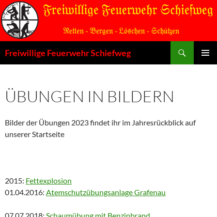
Zum
Inhalt
springen
Suchen
Freiwillige Feuerwehr Schiefweg
PRIMÄR
MENÜ
ÜBUNGEN IN BILDERN
Bilder der Übungen 2023 findet ihr im Jahresrückblick auf
unserer Startseite
2015:
Fettexplosion
01.04.2016:
Atemschutzübungsanlage Grafenau
07.07.2018:
Schaumübung mit Benzinbrand