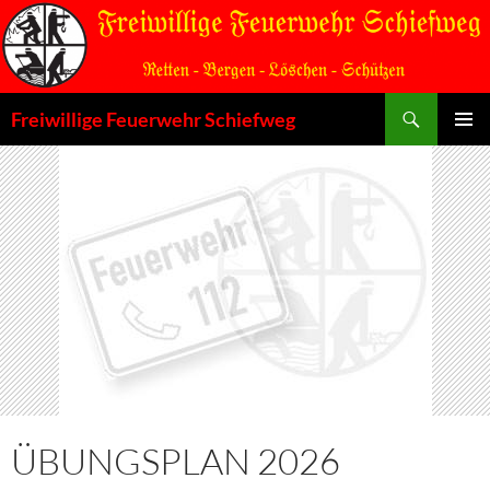
Zum
Inhalt
springen
Suchen
Freiwillige Feuerwehr Schiefweg
PRIMÄR
MENÜ
ÜBUNGSPLAN 2026