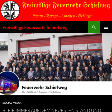
Zum
Inhalt
springen
Suchen
Freiwillige Feuerwehr Schiefweg
PRIMÄR
MENÜ
SOCIAL MEDIA
BLEIB IMMER AUF DEM NEUESTEN STAND UND