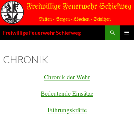
Zum
Inhalt
springen
Suchen
Freiwillige Feuerwehr Schiefweg
PRIMÄR
MENÜ
CHRONIK
Chronik der Wehr
Bedeutende Einsätze
Führungskräfte