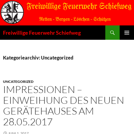
Zum
Inhalt
springen
Suchen
Freiwillige Feuerwehr Schiefweg
PRIMÄR
MENÜ
Kategoriearchiv: Uncategorized
UNCATEGORIZED
IMPRESSIONEN –
EINWEIHUNG DES NEUEN
GERÄTEHAUSES AM
28.05.2017
JUNI 1, 2017