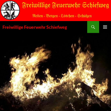
Zum
Inhalt
springen
Suchen
Freiwillige Feuerwehr Schiefweg
PRIMÄR
MENÜ