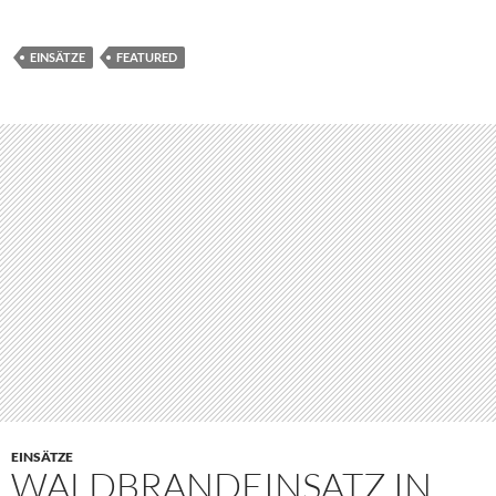
EINSÄTZE
FEATURED
EINSÄTZE
WALDBRANDEINSATZ IN
HÖHENBERG AM
26.06.2017
JUNI 29, 2017
Am 26.06.2017 um 19:26 wurden die Feuerwehren
Waldkirchen, Böhmzwiesel, Karlsbach und Schiefweg zur
einem Brandeinsatz in einem Waldgrundstück von Höhenberg
gerufen. Der aufsteigende Rauch konnte bereits bei der
Anfahrt festgestellt werden. Durch das zusammenwirken der
eingesetzen Feuerwehren konnte der Brand gelöscht und eine